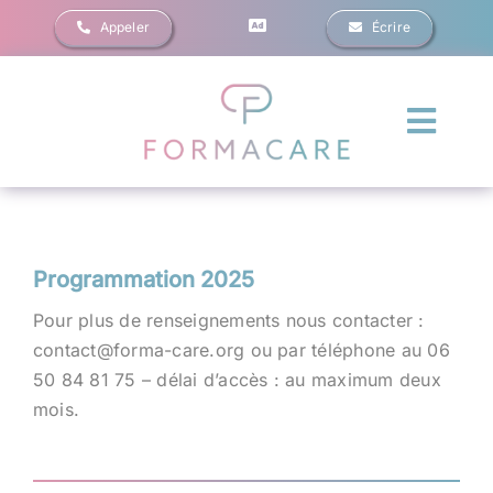
Passer
Appeler
Écrire
au
contenu
Navig
à
Formations
bascu
Financements
Programmation 2025
Pour plus de renseignements nous contacter :
Évènements
contact@forma-care.org ou par téléphone au 06
50 84 81 75 – délai d’accès : au maximum deux
Blog
mois.
Contact