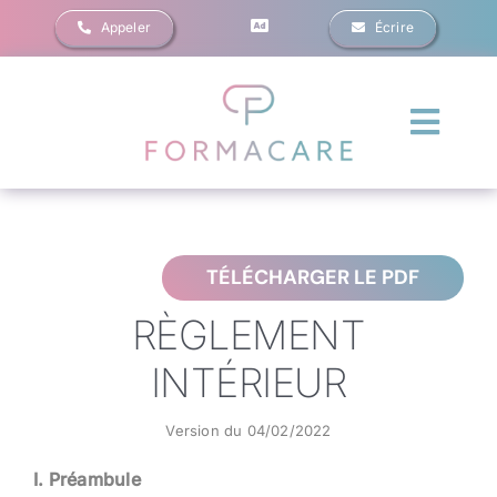
Passer
Appeler
Écrire
au
contenu
Navig
à
Formations
bascu
Financements
TÉLÉCHARGER LE PDF
RÈGLEMENT
Évènements
INTÉRIEUR
Blog
Version du 04/02/2022
Contact
I. Préambule